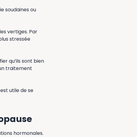
ie soudaines ou
s vertiges. Par
plus stressée
ier qu’ils sont bien
 un traitement
st utile de se
nopause
ations hormonales.