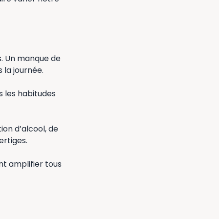
es. Un manque de
 la journée.
ns les habitudes
on d’alcool, de
ertiges.
nt amplifier tous