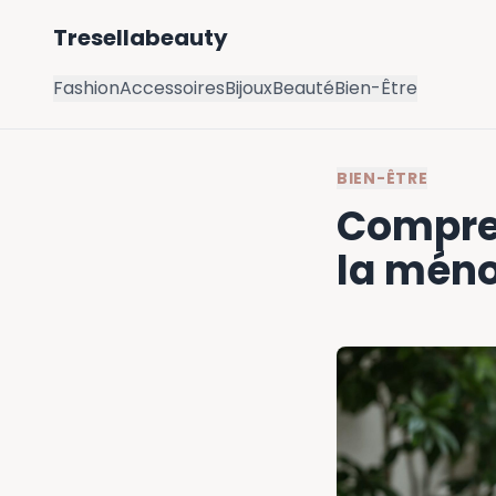
Tresellabeauty
Fashion
Accessoires
Bijoux
Beauté
Bien-Être
BIEN-ÊTRE
Compren
la mén