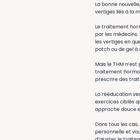
La bonne nouvelle,
vertiges liés à la
Le traitement hor
par les médecins. 
les vertiges en q
patch ou de gel à 
Mais le THM n’est 
traitement hormon
prescrire des trai
La rééducation ves
exercices ciblés q
approche douce et 
Dans tous les cas, 
personnelle et vou
d’ajuster le traite