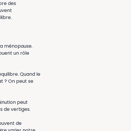
ore des
ouvent
libre.
 la ménopause.
ouent un rôle
équilibre. Quand le
t ? On peut se
minution peut
s de vertiges.
ouvent de
re varier notre