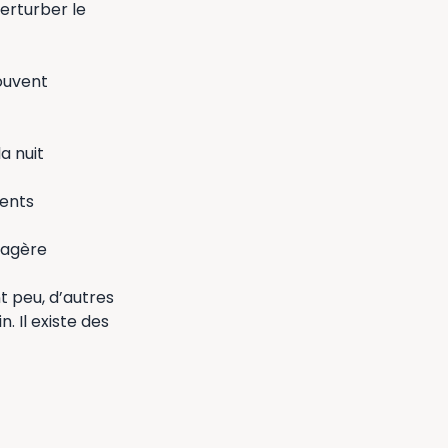
erturber le
souvent
a nuit
uents
sagère
t peu, d’autres
. Il existe des