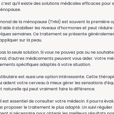
 c’est qu’il existe des solutions médicales efficaces pour 
 ménopause.
monal de la ménopause (THM) est souvent la première 
Il aide à stabiliser les niveaux d’hormones et peut réduire
uelques semaines. Ce traitement se présente généraleme
appliquer sur la peau.
pas la seule solution. Si vous ne pouvez pas ou ne souhaite
al, d’autres médicaments peuvent vous aider. Votre mé
tements spécifiques adaptés à votre situation.
tibulaire est aussi une option intéressante. Cette théra
ui aident votre cerveau à mieux gérer les sensations d’équi
naturelle qui peut vraiment faire la différence.
il est essentiel de consulter votre médecin. Il pourra éval
s proposer le traitement le plus adapté. Un suivi régulier
ment si nécessaire pour obtenir les meilleurs résultats pos