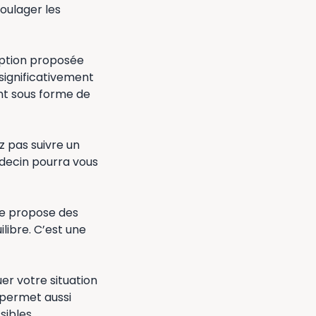
soulager les
option proposée
 significativement
nt sous forme de
z pas suivre un
decin pourra vous
pie propose des
libre. C’est une
uer votre situation
 permet aussi
sibles.