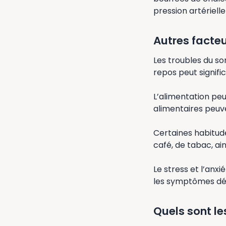
pression artériell
Autres facte
Les troubles du so
repos peut signif
L’alimentation peu
alimentaires peuve
Certaines habitud
café, de tabac, ai
Le stress et l’anx
les symptômes déj
Quels sont l