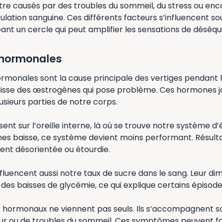
être causés par des troubles du sommeil, du stress ou enc
lation sanguine. Ces différents facteurs s’influencent s
nt un cercle qui peut amplifier les sensations de déséqui
 hormonales
hormonales sont la cause principale des vertiges pendant
baisse des œstrogènes qui pose problème. Ces hormones j
sieurs parties de notre corps.
sent sur l’oreille interne, là où se trouve notre système d’
es baisse, ce système devient moins performant. Résulta
ment désorientée ou étourdie.
luencent aussi notre taux de sucre dans le sang. Leur di
des baisses de glycémie, ce qui explique certains épisode
hormonaux ne viennent pas seuls. Ils s’accompagnent s
ur ou de troubles du sommeil. Ces symptômes peuvent fai