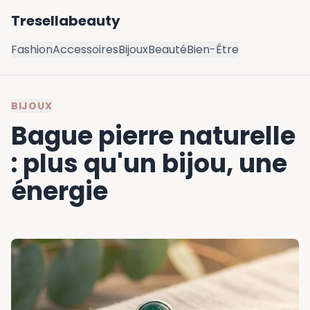
Tresellabeauty
Fashion
Accessoires
Bijoux
Beauté
Bien-Être
BIJOUX
Bague pierre naturelle
: plus qu'un bijou, une
énergie