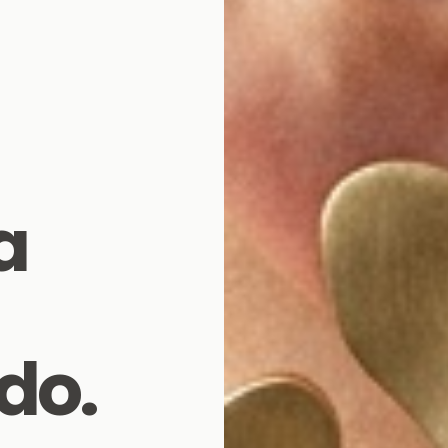
a
do.