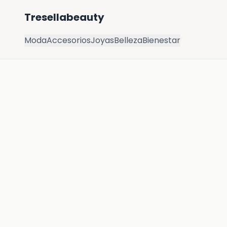
Tresellabeauty
Moda
Accesorios
Joyas
Belleza
Bienestar